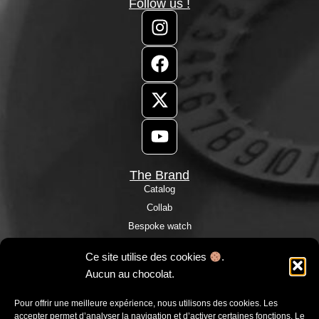
Follow us !
The Brand
Catalog
Collab
Bespoke watch
Custom watch
Ce site utilise des cookies
.
Our stores
Aucun au chocolat.
Customer reviews
Press Room
Pour offrir une meilleure expérience, nous utilisons des cookies. Les
accepter permet d’analyser la navigation et d’activer certaines fonctions. Le
Blog