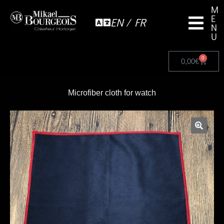
M
E
EN / FR
N
U
0
0,00
€
Microfiber cloth for watch