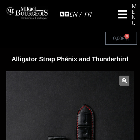
M
E
EN / FR
N
U
0
0,00
€
Alligator Strap Phénix and Thunderbird