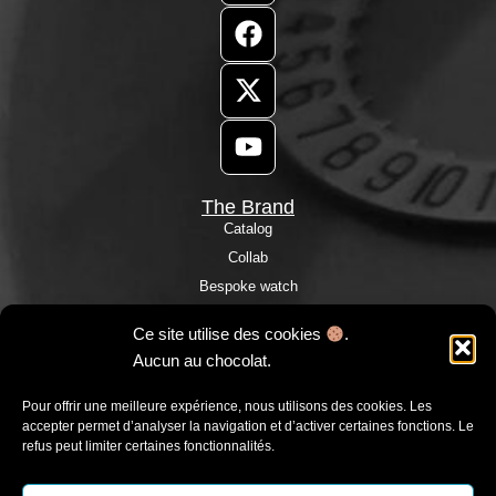
The Brand
Catalog
Collab
Bespoke watch
Custom watch
Ce site utilise des cookies
.
Our stores
Aucun au chocolat.
Customer reviews
Press Room
Pour offrir une meilleure expérience, nous utilisons des cookies. Les
accepter permet d’analyser la navigation et d’activer certaines fonctions. Le
Blog
refus peut limiter certaines fonctionnalités.
Contact: