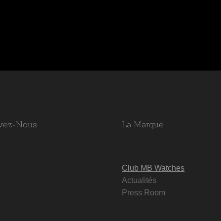
vez-Nous
La Marque
Club MB Watches
Actualités
Press Room