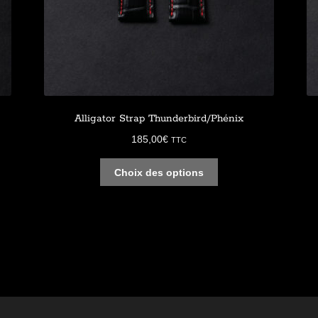
Alligator Strap Thunderbird/Phénix
185,00
€
TTC
Choix des options