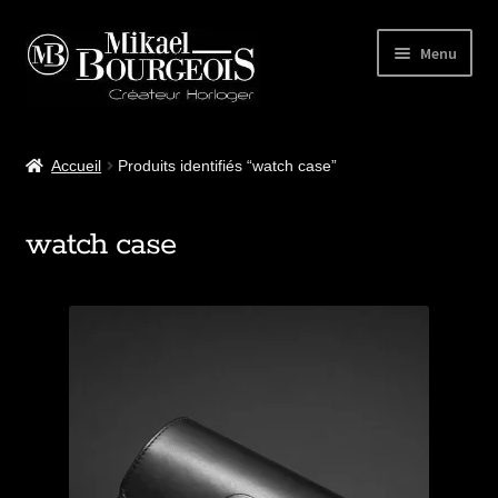
Menu
Accueil
Accueil
Produits identifiés “watch case”
Notre atelier
watch case
Nos modèles
Accessoires
BLOG Horloger
Club MB Watches