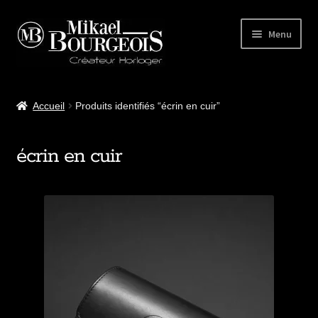
Menu
Accueil
Accueil
Produits identifiés “écrin en cuir”
Notre atelier
écrin en cuir
Nos modèles
Accessoires
BLOG Horloger
Club MB Watches