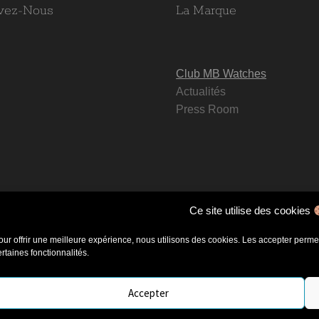
vez-Nous
La Marque
Club MB Watches
Actualités
Press Room
Ce site utilise des cookies
our offrir une meilleure expérience, nous utilisons des cookies. Les accepter permet 
ertaines fonctionnalités.
oCommerce
.
Accepter