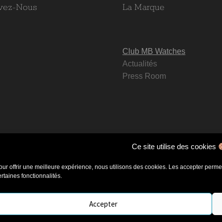
vez-Nous
La Marque
Club MB Watches
Actualités
Press Room
Ce site utilise des cookies
our offrir une meilleure expérience, nous utilisons des cookies. Les accepter permet 
ertaines fonctionnalités.
oCommerce
.
Accepter