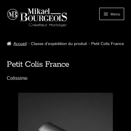
Menu
Accueil
Accueil
Classe d’expédition du produit
Petit Colis France
Notre atelier
Petit Colis France
Nos modèles
Colissimo
Accessoires
BLOG Horloger
Club MB Watches