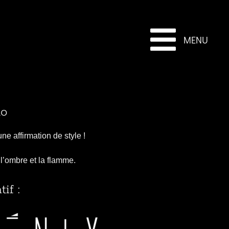
MENU
no
ne affirmation de style !
 l’ombre et la flamme.
if :