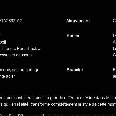
 ETA2892-A2
Mouvement
C
m
Boitier
D
poli
A
 piliers « Pure Black »
L
dessus et dessous
G
or noir, coutures rouge ,
Bracelet
B
te acier
a
hniques sont identiques. La grande différence réside dans le b
s qui, en réalité, transforme complètement le style de cette mon