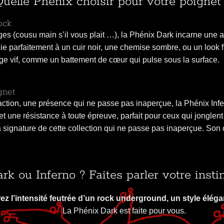
uelle Phénix choisir pour votre poignet
ock
ges (cousu main s’il vous plait …), la Phénix Dark incarne une a
cie parfaitement à un cuir noir, une chemise sombre, ou un look
uge vif, comme un battement de cœur qui pulse sous la surface.
gnet
ction, une présence qui ne passe pas inaperçue, la Phénix Infe
 une résistance à toute épreuve, parfait pour ceux qui jonglent e
st la signature de cette collection qui ne passe pas inaperçue. Son
rk ou Inferno ? Faites parler votre insti
ez l’intensité feutrée d’un rock underground, un style élég
La Phénix Dark est faite pour vous.