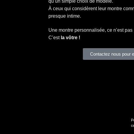
qu’un simple choix de modèle.
À ceux qui considèrent leur montre com
presque intime.
Une montre personnalisée, ce n’est pas 
C’est
la vôtre !
Contactez nous pour e
P
c