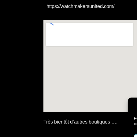
https://watchmakersunited.com/
P
Très bientôt d’autres boutiques ….
c